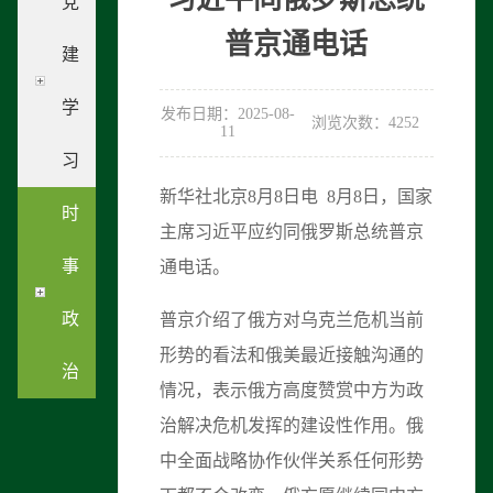
党
普京通电话
建
学
发布日期：2025-08-
浏览次数：4252
11
习
新华社北京8月8日电 8月8日，国家
时
主席习近平应约同俄罗斯总统普京
事
通电话。
政
普京介绍了俄方对乌克兰危机当前
形势的看法和俄美最近接触沟通的
治
情况，表示俄方高度赞赏中方为政
治解决危机发挥的建设性作用。俄
中全面战略协作伙伴关系任何形势