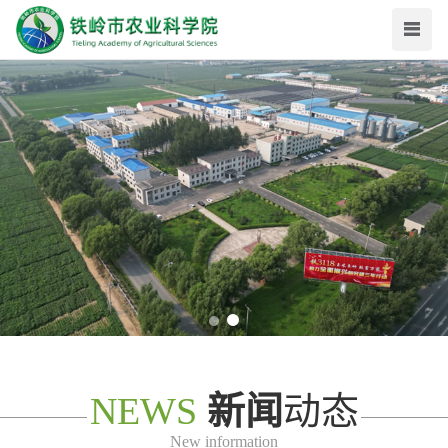
NEWS
新闻
动态
New information