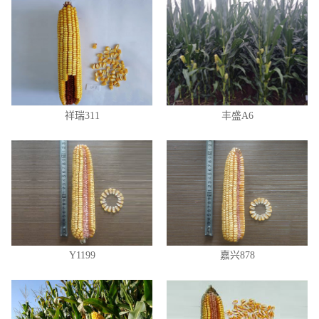
祥瑞311
丰盛A6
Y1199
嘉兴878