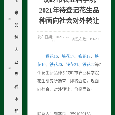
玉
2021年待登记花生品
米
种面向社会对外转让
品
种
发布日期：2021-12-
浏览次数：19629
21
大
铁花16
、
铁花17
、
铁花18
、
铁
豆
花19
、
铁花20
、
铁花21
、
铁花22
等7
个花生新品种系铁岭市农业科学院
品
花生研究所选育，即将登记。现面
种
向社会，对外转让，价格面议。
水
稻
联系人：刘学良 13591039163