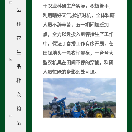
于农业科研生产实际，积极着手，
品
利用晴好天气,抢抓时机，全体科研
种
人员不辞辛苦，五一期间加班加
点，全力以赴投入到春播生产工作
花
中，保证了春播工作有序开展，在
生
田间地头一派农忙景象，一台台大
型农机具在田间不停的穿梭，科研
品
人员忙碌的身影到处可见。
种
杂
粮
品