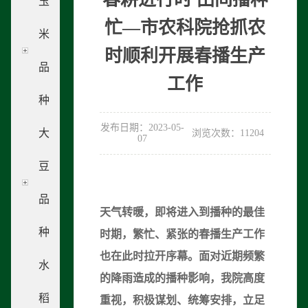
玉
忙—市农科院抢抓农
米
时顺利开展春播生产
品
工作
种
发布日期：2023-05-
大
浏览次数：11204
07
豆
品
天气转暖，即将进入到播种的最佳
种
时期，繁忙、紧张的春播生产工作
也在此时拉开序幕。面对近期频繁
水
的降雨造成的播种影响，我院高度
稻
重视，积极谋划、统筹安排，立足