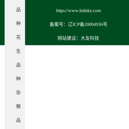
品
https://www.lntlnky.com
种
备案号：辽ICP备20004936号
花
网站建设：大友科技
生
品
种
杂
粮
品