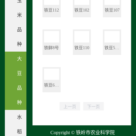
玉
铁豆112
铁豆102
铁豆107
米
品
种
铁鲜8号
铁豆110
铁豆53（系号：铁9809-2-1）
大
豆
铁豆62（系号：铁02007-3）
品
种
水
稻
Copyright © 铁岭市农业科学院