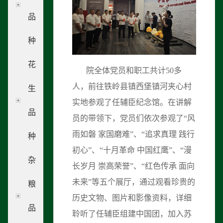
品
种
花
院全体党员和职工共计50多
人，前往铁岭县镇西堡镇河夹心村
生
实地参观了任辅臣纪念馆。在讲解
品
员的带领下，党员们依次参观了“风
雨如磐 家国磨难”、“追求真理 践行
种
初心”、“十月革命 中国红鹰”、“漫
杂
长岁月 崇高荣誉”、“红色传承 面向
未来”等五个展厅，通过观看珍贵的
粮
历史文物、图片和影像资料，详细
品
聆听了任辅臣组建中国团，加入苏