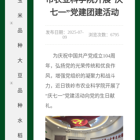
玉
七一”党建团建活动
米
品
发布日期：2025-07-
浏览次数：6795
09
种
为庆祝中国共产党成立104周
大
年，弘扬党的光荣传统和优良作
豆
风，增强党组织的凝聚力和战斗
力，近日铁岭市农业科学院开展了
品
“庆七一”党建活动向党的生日献
种
礼。
水
稻