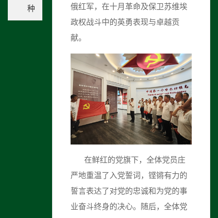
俄红军，在十月革命及保卫苏维埃
种
政权战斗中的英勇表现与卓越贡
献。
在鲜红的党旗下，全体党员庄
严地重温了入党誓词，铿锵有力的
誓言表达了对党的忠诚和为党的事
业奋斗终身的决心。随后，全体党