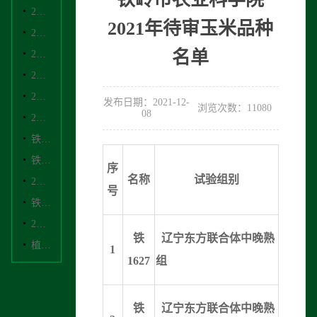
2025年铁岭市农业科学院待审玉米品种名单
2021年待审玉米品种
2024年铁岭市农业科学院待审玉米品种名单
名单
2024年铁岭市农业科学院待转让水稻品种公示表
2024年铁岭市农业科学院待转让玉米品种公示表
2024年铁岭市农业科学院待转让花生品种公示表
发布日期：2021-12-
浏览次数：11080
08
2023年铁岭市农业科学院待转让品种公示表
铁岭市农科院待转让品种名单
铁岭市农业科学院2022年待审玉米品种名单
序
名称
试验组别
2021年待登记花生品种名单
号
铁岭市农业科学院2021年待审玉米品种名单
2020年度参加审定（登记）品种情况统计表
铁
辽宁东方联合体中晚熟
植物新品种权申请保护情况
1
1627
组
铁
辽宁东方联合体中晚熟