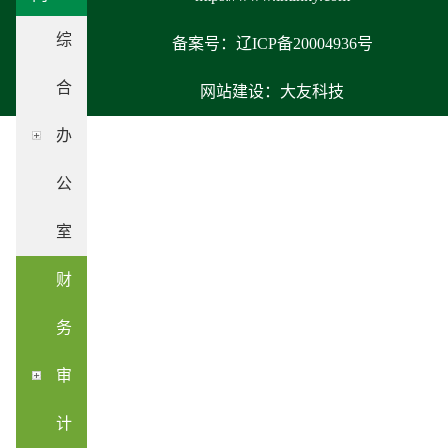
综
备案号：辽ICP备20004936号
合
网站建设：大友科技
办
公
室
财
务
审
计