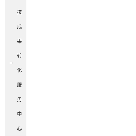
技
成
果
转
化
服
务
中
心