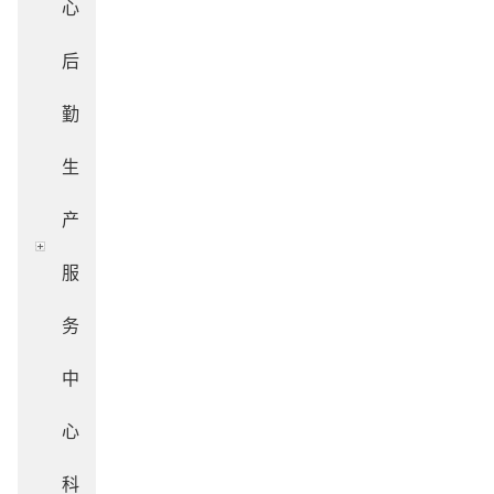
心
后
勤
生
产
服
务
中
心
科