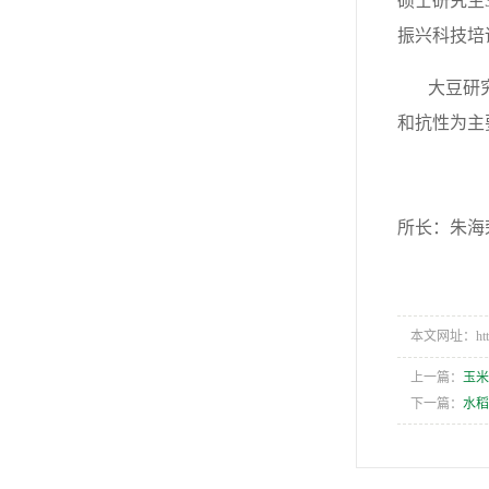
硕士研究生
振兴科技培
大豆研究所
和抗性为主
所长：朱海
本文网址：https:/
上一篇：
玉
下一篇：
水