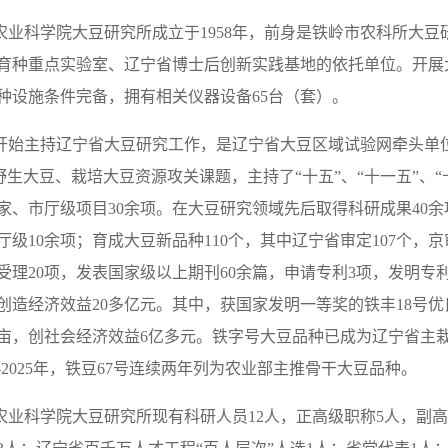
科学院大豆研究所成立于1958年，前身是铁岭市农科所大豆
育种重点实验室、辽宁省博士后创新实践基地的依托单位。开展
种设施条件完备，拥有相关仪器设备65台（套）。
开始主持辽宁省大豆研究工作，是辽宁省大豆区域试验网牵头单位，
和野生大豆、栽培大豆资源攻关课题，主持了“十五”、“十一五”、
家、市厅级项目30余项。在大豆研究领域先后取得科研成果40余
市厅级10余项；育成大豆新品种110个，其中辽宁省审定107个，
受理20项，发表国家级以上期刊60余篇，申请专利3项，发明专
创造经济效益20多亿元。其中，获国家发明一等奖的铁丰18号优
余万亩，创社会经济效益6亿多元。铁字号大豆品种已成为辽宁省主
4-2025年，铁豆67号连续两年列为农业部主推骨干大豆品种。
科学院大豆研究所现有科研人员12人，正高级职称5人，副高级