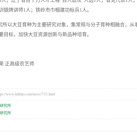
3人；辽宁省百千万人才工程“百人层次”人选1人；省党代表1人
训银牌讲师1人；铁岭市巾帼建功标兵1人。
以大豆育种为主要研究对象，集常规与分子育种相融合，从事
要目标，加快大豆资源创新与新品种培育。
荣 正高级农艺师
/www.lntlnky.com/news/7/11.html
米研究所
稻研究所