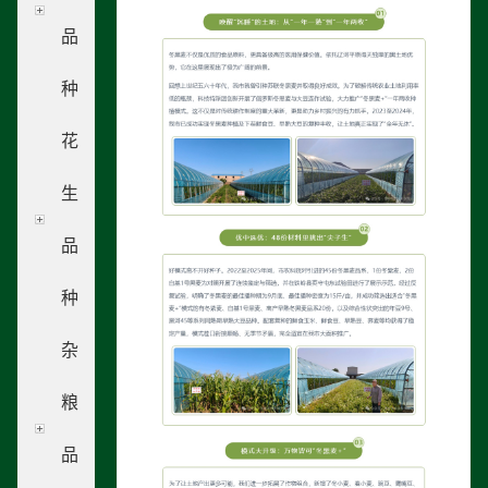
品
种
花
生
品
种
杂
粮
品