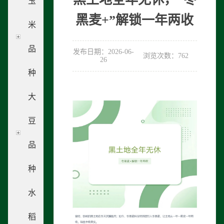
玉
黑麦+”解锁一年两收
米
品
发布日期：2026-06-
浏览次数：762
26
种
大
豆
品
种
水
稻