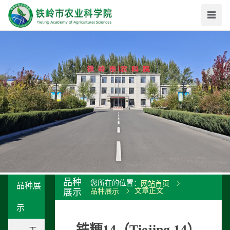
品种
您所在的位置：
网站首页
品种展
文章正文
展示
品种展示
示
铁粳14（Tiejing 14）