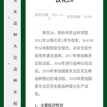
玉
米
发布日期：2021-12-
浏览次数：16306
21
品
铁花20，铁岭市农业科学院
种
2012年以铁引花2号为母本，W4110
大
为父本配制杂交组合，对杂交后代
采用系谱法选择，2017年参加株系
豆
比较试验，2018年进行品种比较试
品
验，2019年参加国家东北区花生新
品种登记区域试验，2020年参加国
种
家东北区花生新品种登记生产试
水
验。
稻
1
、
主要经济性状