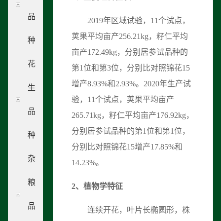
品
2019年区域试验，11个试点，
荚果平均亩产256.21kg，籽仁平均
种
亩产172.49kg，分别居参试品种的
花
第1位和第3位，分别比对照锦花15
增产8.93%和2.93%。2020年生产试
生
验，11个试点，荚果平均亩产
品
265.71kg，籽仁平均亩产176.92kg，
分别居参试品种的第1位和第1位，
种
分别比对照锦花15增产17.85%和
杂
14.23%。
粮
2
、
植物学特征
品
连续开花，叶片长椭圆形，株