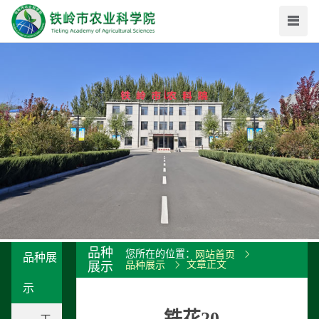
品种
您所在的位置：
网站首页
品种展
文章正文
展示
品种展示
示
铁花20