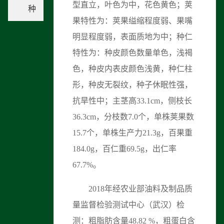
型直立，叶色为中，花色黄色；荚
种
果特性为：荚果缢缩程度弱、果嘴
明显程度弱，表面质地为中；种仁
特性为：种皮颜色数量单色，浅褐
色，种皮内表皮颜色浅黄，种仁柱
形，种皮无裂纹，种子休眠性强，
抗旱性中；主茎高33.1cm，侧枝长
36.3cm，分枝数7.0个，单株荚果数
15.7个，单株生产力21.3g，百果重
184.0g，百仁重69.5g，出仁率
67.7%。
2018年经农业部油料及制品质
量监督检验测试中心（武汉）检
测：粗脂肪含量48.82 %，粗蛋白含