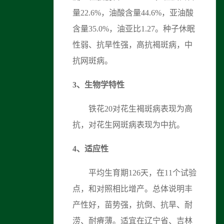
量22.6%，油酸含量44.6%，亚油酸
含量35.0%，油亚比1.27。种子休眠
性弱、抗旱性强，高抗褐斑病，中
抗网斑病。
3、
生物学特性
铁花20对花生褐斑病表现为高
抗，对花生网斑病表现为中抗。
4、适应性
平均生育期126天，在11个试验
点，和对照相比增产。总体说明丰
产性好，苗势强，抗倒、抗旱、耐
涝、耐瘠薄。适宜在辽宁省、吉林