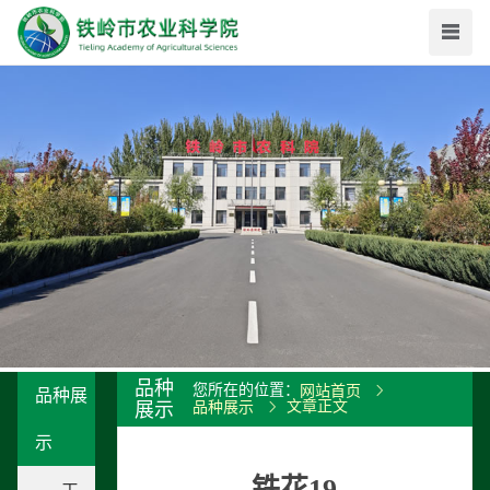
品种
您所在的位置：
网站首页
品种展
文章正文
展示
品种展示
示
铁花19