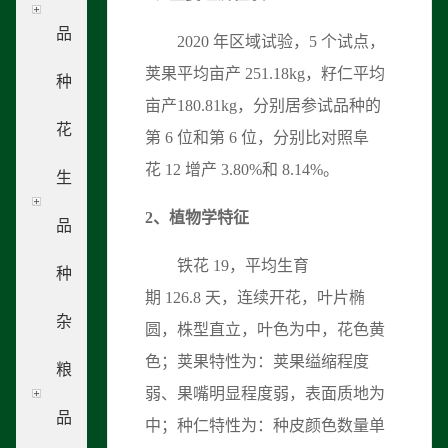
品
2020 年区域试验，5 个试点，
荚果平均亩产 251.18kg，籽仁平均
种
亩产180.81kg，分别居参试品种的
花
第 6 位和第 6 位，分别比对照阜
花 12 增产 3.80%和 8.14%。
生
2
、
植物学特征
品
铁花 19，平均生育
种
期 126.8 天，连续开花，叶片椭
杂
圆，株型直立，叶色为中，花色黄
色；荚果特性为：荚果缢缩程度
粮
弱、果嘴明显程度弱，表面质地为
品
中；种仁特性为：种皮颜色数量单