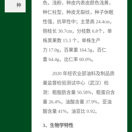
色，浅粉，种皮内表皮颜色浅黄，
种
种仁柱型，种皮无裂纹，种子休眠
性强，抗旱性中；主茎高 24.4cm，
侧枝长 30.7cm，分枝数 6.8个，单
株荚果数 15.3 个，单株生产
力 17.0g，百果重 164.5g，百仁
重 64.4g，出仁率 60.0%。
2020 年经农业部油料及制品质
量监督检验测试中心（武汉）检
测：粗脂肪含量 50.58%，粗蛋白含
量 26.4%，油酸含量 37.9%，亚油
酸含量 41%，油亚比 0.92。
3、
生物学特性