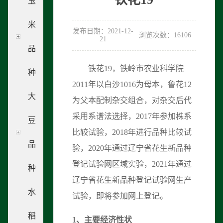
玉
米
发布日期：2021-12-
浏览次数：16106
21
品
铁花19，铁岭市农业科学院
种
2011年以白沙1016为母本，鲁花12
大
为父本配制杂交组合，对杂交后代
采用系谱法选择，2017年参加株系
豆
比较试验，2018年进行品种比较试
品
验，2020年通过辽宁省花生新品种
登记试验网区域实验，2021年通过
种
辽宁省花生新品种登记试验网生产
水
试验，即将参加网上登记。
稻
1
、
主要经济性状