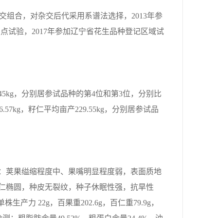
制杂交组合，对杂交后代采用系谱法选择，2013年参
行多点试验，2017年参加辽宁省花生品种登记区域试
9.45kg，分别居参试品种的第4位和第3位，分别比
.57kg，籽仁平均亩产229.55kg，分别居参试品
：荚果缢缩程度中、果嘴明显程度弱，表面质地
仁椭圆，种皮无裂纹，种子休眠性强，抗旱性
株生产力 22g，百果重202.6g，百仁重79.9g，