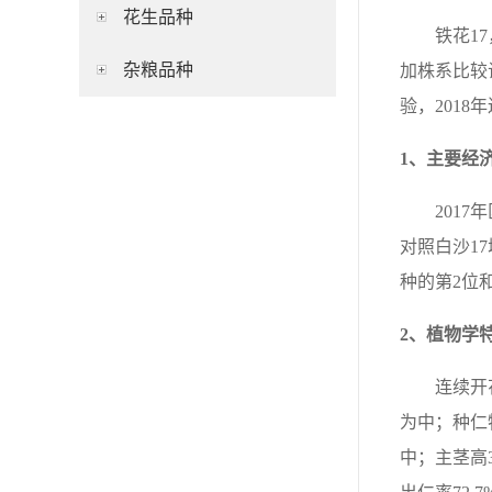
花生品种
铁花1
杂粮品种
加株系比较试
验，201
1
、
主要经
201
对照白沙17
种的第2位和
2
、
植物学
连续开
为中；种仁
中；主茎高37