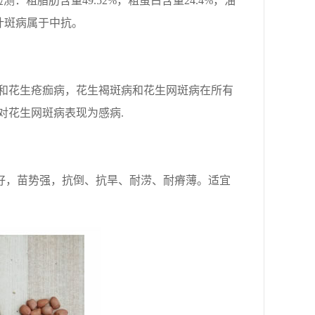
：粗脂肪含量49.52%，粗蛋白含量24.4%，油
，叶斑病属于中抗。
和花生疮痂病，花生褐斑病和花生网斑病在所有
对花生网斑病表现为感病.
性好，苗势强，抗倒、抗旱、耐涝、耐瘠薄。适宜