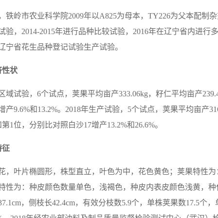
7，铁岭市农业科学院2009年以A825为母本，TY226为父本配
验，2014-2015年进行品种比较试验，2016年在辽宁省内进
8年辽宁省花生品种登记试验生产试验。
济性状
7年区域试验，6个试点，荚果平均亩产333.06kg，籽仁平均亩产23
增产9.6%和13.2%。2018年生产试验，5个试点，荚果平均亩产316
第1位，分别比对照白沙17增产13.2%和26.6%。
特征
花，叶片椭圆形，株型直立，叶色为中，花色黄色；荚果特性为
特性为：种皮颜色数量单色，浅褐色，种皮内表皮颜色浅黄，种
.1cm，侧枝长42.4cm，有效分枝数5.9个，单株荚果数17.5个，单