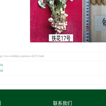
/www.lntlnky.com/news/4/221.html
16
18
们
联系我们