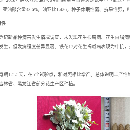
7%。2018年经农业部油料及制品质量监督检验测试中心（武汉）检测
，亚油酸含量33.6%，油亚比1.426。种子休眠性弱、抗旱性强
特性
登记新品种病害发生情况调查，未发现花生根腐病、花生白绢病
发生，但发病程度差异显著。铁花17对花生褐斑病表现为中抗，
育期121.5天，在5个试验点，和对照相比增产。总体说明丰产
吉林省、黑龙江省部分花生产区种植。