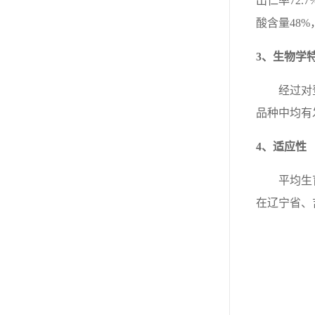
出仁率72.
酸含量48%
3、
生物学
经过对
品种中均有
4、适应性
平均生
在辽宁省、