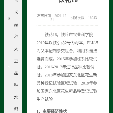
玉
米
发布日期：2021-12-
浏览次数：16043
21
品
铁花16，铁岭市农业科学院
种
2010年以铁引花2号为母本，PLK-5
大
为父本配制杂交组合，利用系谱法
选育而成。2015年参加株系比较试
豆
验，2016-2017年进行品种比较试
品
验，2018年参加国家东北区花生新
品种登记试验区域试验，2019年参
种
加国家东北区花生新品种登记试验
水
生产试验。
稻
1
、
主要经济性状