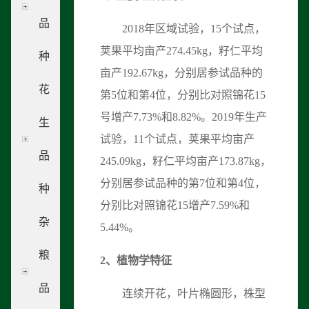
品
2018年区域试验，15个试点，
荚果平均亩产274.45kg，籽仁平均
种
亩产192.67kg，分别居参试品种的
花
第5位和第4位，分别比对照锦花15
号增产7.73%和8.82%。2019年生产
生
试验，11个试点，荚果平均亩产
品
245.09kg，籽仁平均亩产173.87kg，
分别居参试品种的第7位和第4位，
种
分别比对照锦花15增产7.59%和
杂
5.44%。
粮
2
、
植物学特征
品
连续开花，叶片椭圆形，株型