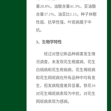
量28.8%，油酸含量41.3%，亚油酸
含量37.1%，油亚比1.11。种子休眠
性弱、抗旱性强，叶斑病属于中
抗。
3
、
生物学特性
经过对登记新品种病害发生情
况调查，未发现花生根腐病、花生
白绢病和花生疮痂病，花生褐斑病
和花生网斑病在所有品种中均有发
生，但发病程度差异显著。铁花16
对花生褐斑病表现为中抗，对花生
网斑病表现为感病。