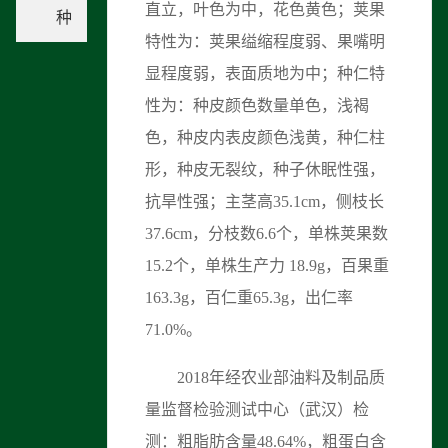
直立，叶色为中，花色黄色；荚果
种
特性为：荚果缢缩程度弱、果嘴明
显程度弱，表面质地为中；种仁特
性为：种皮颜色数量单色，浅褐
色，种皮内表皮颜色浅黄，种仁柱
形，种皮无裂纹，种子休眠性强，
抗旱性强；主茎高35.1cm，侧枝长
37.6cm，分枝数6.6个，单株荚果数
15.2个，单株生产力 18.9g，百果重
163.3g，百仁重65.3g，出仁率
71.0%。
2018年经农业部油料及制品质
量监督检验测试中心（武汉）检
测：粗脂肪含量48.64%，粗蛋白含