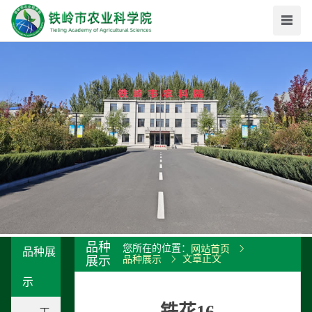
品种
您所在的位置：
网站首页
品种展
文章正文
展示
品种展示
示
铁花16